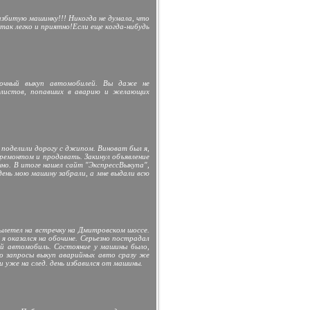
азбитую машинку!!! Никогда не думала, что
ак легко и приятно!Если еще когда-нибудь
очный выкуп автомобилей. Вы даже не
илистов, попавших в аварию и желающих
 поделили дорогу с джипом. Виноват был я,
 ремонтом и продавать. Закинул объявление
чно. В итоге нашел сайт "ЭкспрессВыкупа",
ень мою машину забрали, а мне выдали всю
вылетел на встречку на Дмитровском шоссе.
 я оказался на обочине. Серьезно пострадал
й автомобиль. Состояние у машины было,
 по запросы выкуп аварийных авто сразу же
и уже на след. день избавился от машины.