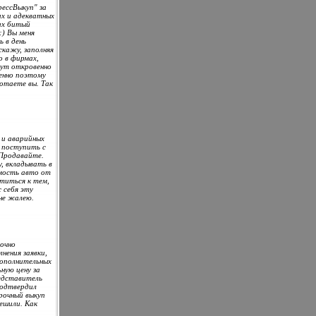
рессВыкуп" за
их и адекватных
их битый
:) Вы меня
ь в день
скажу, заполняя
о в фирмах,
дут откровенно
менно поэтому
ботаете вы. Так
 и аварийных
к поступить с
 Продавайте.
, вкладывать в
имость авто от
атиться к тем,
 себя эту
 не жалею.
рочно
лнения заявки,
дополнительных
ьную цену за
едставитель
подтвердил
срочный выкуп
решили. Как