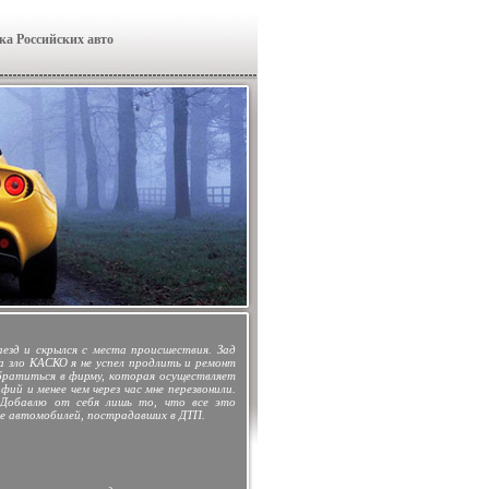
ка Российских авто
зд и скрылся с места происшествия. Зад
а зло КАСКО я не успел продлить и ремонт
обратиться в фирму, которая осуществляет
ий и менее чем через час мне перезвонили.
 Добавлю от себя лишь то, что все это
ке автомобилей, пострадавших в ДТП.