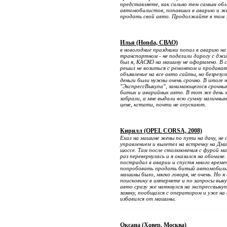
представляете, как сильно тем самым обл
автомобилистов, попавших в аварию и 
продать свой авто. Продолжайте в том ж
Илья (Honda, СВАО)
в новогодние праздники попал в аварию н
транспортном - не поделили дорогу с дж
был я, КАСКО на машину не оформлено. В с
решил не возиться с ремонтом и продават
объявление на все авто сайты, но безрезу
деньги были нужны очень срочно. В итоге 
"ЭкспрессВыкупа", занимающегося срочны
битых и аварийных авто. В тот же день
забрали, а мне выдали всю сумму наличным
цене, кстати, почти не опускают.
Кирилл (OPEL CORSA, 2008)
Ехал на машине жены по пути на дачу, не 
управлением и вылетел на встречку на Дм
шоссе. Там после столкновения с фурой м
раз перевернулась и я оказался на обочине.
пострадал в аварии и спустя много време
попробовать продать битый автомобиль.
машины было, мягко говоря, не очень. Но я
поисковику в интернете и по запросы вык
авто сразу же наткнулся на экспрессвыкуп
заявку, пообщался с оператором и уже на 
избавился от машины.
Оксана (Ховер, Москва)