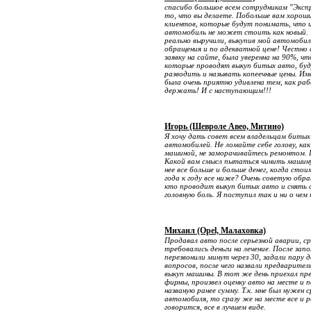
спасибо большое всем сотрудникам "Эксп
то, что вы делаете. Побольше вам хорош
клиентов, которые будут понимать, что 
автомобиль не может стоить как новый. 
реально выручили, выкупив мой автомобил
обращения и по адекватной цене! Честно 
заявку на сайте, была уверенна на 90%, чт
которые проводят выкуп битых авто, бу
разводить и называть копеечные цены. И
была очень приятно удивлена тем, как ра
держать! И с наступающим!!!
Игорь (Шевроле Авео, Митино)
Я хочу дать совет всем владельцам битых
автомобилей. Не ломайте себе голову, ка
машиной, не заморачивайтесь ремонтом.
Какой вам смысл пытаться чинить машину
нее все больше и больше денег, когда сто
года к году все ниже? Очень советую обр
кто проводит выкуп битых авто и снять с
головную боль. Я поступил так и ни о чем
Михаил (Opel, Малаховка)
Продавал авто после серьезной аварии, с
требовались деньги на лечение. После запо
перезвонили минут через 30, задали пару 
вопросов, после чего назвали предварител
выкуп машины. В тот же день приехал пр
фирмы, произвел оценку авто на месте и 
названую ранее сумму. Т.к. мне был нужен 
автомобиля, то сразу же на месте все и 
говорится, все в лучшем виде.