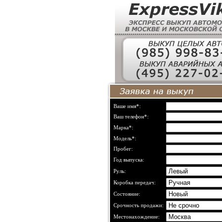
Ваше имя*:
Ваш телефон*:
Марка*:
Модель*:
Пробег:
Год выпуска:
Руль:
Коробка передач:
Состояние:
Срочность продажи:
Местонахождение: