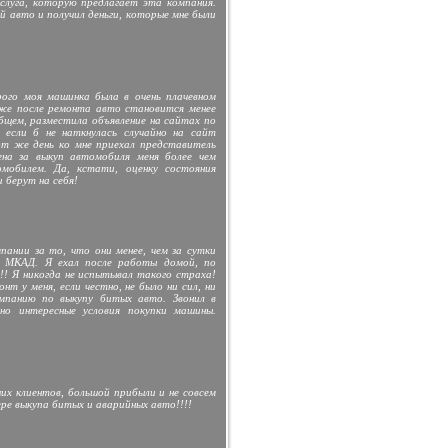
услуга, которую предлагает эта компания.
ый авто и получил деньги, которые мне были
рого моя машинка была в очень плачевном
 же после ремонта авто становится менее
общем, разместила объявление на сайтах по
сли б не наткнулась случайно на сайт
от же день ко мне приехал представитель
на за выкуп автомобиля меня более чем
обилем. Да, кстати, оценку состояния
 берут на себя!
пании за то, что они менее, чем за сутки
а МКАД. Я ехал после работы домой, по
!!! Я никогда не испытывал такого страха!
т у меня, если честно, не было ни сил, ни
мпанию по выкупу битых авто. Звонил в
но интересные условия покупки машины.
их клиентов, большой прибыли и не совсем
ре выкупа битых и аварийных авто!!!!