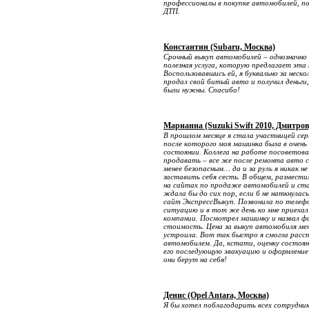
профессионалы в покупке автомобилей, п
ДТП.
Константин (Subaru, Москва)
Срочный выкуп автомобилей – однозначно 
полезная услуга, которую предлагает эта
Воспользовавшись ей, я буквально за неско
продал свой битый авто и получил деньги
были нужны. Спасибо!
Марианна (Suzuki Swift 2010, Дмитров
В прошлом месяце я стала участницей сер
после которого моя машинка была в очень
состоянии. Коллега на работе посоветова
продавать – все же после ремонта авто 
менее безопасным… да и за руль я никак не
заставить себя сесть. В общем, размести
на сайтах по продаже автомобилей и ст
ждала бы до сих пор, если б не наткнулась
сайт ЭкспрессВыкуп. Позвонила по телефо
ситуацию и в тот же день ко мне приеха
компании. Посмотрел машинку и назвал ф
стоимость. Цена за выкуп автомобиля мен
устроила. Вот так быстро я смогла расс
автомобилем. Да, кстати, оценку состоя
его последующую эвакуацию и оформление
они берут на себя!
Денис (Opel Antara, Москва)
Я бы хотел поблагодарить всех сотрудни