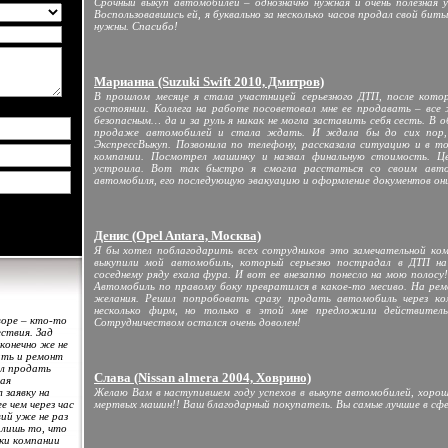
Срочный выкуп автомобилей – однозначно нужная и очень полезная 
Воспользовавшись ей, я буквально за несколько часов продал свой бит
нужны. Спасибо!
Марианна (Suzuki Swift 2010, Дмитров)
В прошлом месяце я стала участницей серьезного ДТП, после кото
состоянии. Коллега на работе посоветовал мне ее продавать – все
безопасным… да и за руль я никак не могла заставить себя сесть. В 
продаже автомобилей и стала ждать. И ждала бы до сих пор, е
ЭкспрессВыкуп. Позвонила по телефону, рассказала ситуацию и в т
компании. Посмотрел машинку и назвал финальную стоимость. Це
устроила. Вот так быстро я смогла расстаться со своим автом
автомобиля, его последующую эвакуацию и оформление документов они
Денис (Opel Antara, Москва)
Я бы хотел поблагодарить всех сотрудников это замечательной ком
выкупили мой автомобиль, который серьезно пострадал в ДТП н
соседнему ряду ехала фура. И вот ее внезапно понесло на мою полосу
Автомобиль по правому боку превратился в какое-то месиво. На ремон
желания. Решил попробовать сразу продать автомобиль через ко
несколько фирм, но только в этой мне предложили действитель
оре – кто-то
Сотрудничеством остался очень доволен!
ествия. Зад
конечно же не
ить и ремонт
ил продать
Слава (Nissan almera 2004, Ховрино)
ая
 заявку на
Желаю Вам в наступившем году успехов в выкупе автомобилей, хорош
 чем через час
мертвых машин!! Ваш благодарный покупатель. Вы самые лучшие в сфе
ий уже не раз
 лишь то, что
ики компании