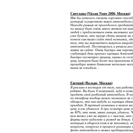
Светлана (Nissan None 2006, Москва)
Мне бы хотелось сказать огромное спасиб
который осуществлял выкуп автомобиля у
Никогда раньше не приходилось продават
по началу было очень много звонков от ка
людей с предложением очень маленьких цен
уже думала, что проще сдать машину на з
потом сын нашел сайт этой компании, гд
том, что вы занимаетесь выкупом аварий
автомобилей. Посовещались и решили рис
заявку на сайте. Очень быстро мне перезво
следующий день приехал оценщик Алексан
быстро посмотрел машину, оценил ее сост
цену, которая была более чем приемлема дл
процедура заняла буквально несколько часов
никак не ожидала...
Евгений (Вольво, Москва)
Я реально в восторге от того, как рабо
ребята. Вы были 4 компанией, куда я позв
продать свой разбитый автомобиль. В пе
по телефону вообще ничего толкового не с
обещали, что как-нибудь их оценщик обяза
приедет. В третьей компании в начале на
цену, я аж удивился. А при осмотре цена 
на 40%, что меня, мягко говоря, удивило. 
вам звонил уже на нервах и с мыслью, что 
фирмы тупо кидалово и развод на деньги. Н
которым я общался (имя я не запомнил), з
вопросов, попросил в процессе разговора
фото автомобиля и назвал предварительн