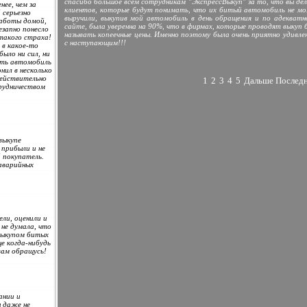
спасибо большое всем сотрудникам "ЭкспрессВыкуп" за то, что вы де
нее, чем за
клиентов, которые будут понимать, что их битый автомобиль не мо
 серьезно
выручили, выкупив мой автомобиль в день обращения и по адекватно
работы домой,
сайте, была уверенна на 90%, что в фирмах, которые проводят выкуп
езапно понесло
называть копеечные цены. Именно поэтому была очень приятно удивле
 такого страха!
с наступающим!!!
 в какое-то
было ни сил, ни
ать автомобиль
нил в несколько
действительно
1
2
3
4
5
Дальше
Послед
рудничеством
выкупе
 прибыли и не
 покупатель.
 аварийных
ели, оценили и
не думала, что
выкупом битых
е когда-нибудь
вам обращусь!
ании и
 даже не