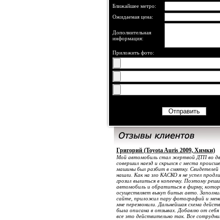
Ближайшее метро:
Ожидаемая цена:
Дополнительная
информация:
Приложить фото:
Григорий (Toyota Auris 2009, Химки)
Мой автомобиль стал жертвой ДТП во дв
совершил наезд и скрылся с места происш
машины был разбит в смятку. Свидетелей 
нашли. Как на зло КАСКО я не успел продл
грозил вылиться в копеечку. Поэтому реш
автомобиль и обратиться в фирму, котор
осуществляет выкуп битых авто. Заполнил
сайте, приложил пару фотографий и менее
мне перезвонили. Дальнейшая схема действ
была описана в отзывах. Добавлю от себя
все это действительно так. Все сотрудн