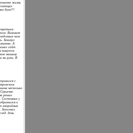
егчаете жизнь
желающих
е духе!!!
а третьем
ипом. Виноват
ледствие чего
ь. Закинул
льтатно. А
нашел сайт
м выкупом
 мою машину
и на руки. В
справился с
итровском
ашина несколько
 Серьезно
ни решил
 Состояние у
 обратился к
уп аварийных
. Заполнил
след. день