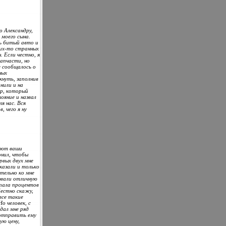
о Александру,
 моего сына.
ь битый авто и
ких-то странных
. Если честно, я
апчасти, но
е сообщалось о
ных
кнуть, заполнив
нили и на
др, который
ояние и назвал
я нас. Вся
, чего я ну
тают ваши
онил, чтобы
рвых двух мне
казали и только
тельно ко мне
звали отличную
упала процентов
Честно скажу,
все такие
о человек, с
адал мне ряд
 отправить ему
ую цену,