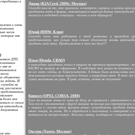
острадавших в
Диана (KIA Ceed, 2009г. Москва)
Спасибо вам за то, что приехали, осмотрели, оценили и купили мою р
продавать авто в фирмы, занимающиеся выкупом битых автомобилей т
окажусь в подобной ситуации - только к вам обращусь!
нужная и очень
 компания.
Юрий (BMW, Клин)
лько часов
, которые мне
Спасибо всем, кто работает в этой компании и проводит ср
представляете, как сильно тем самым облегчаете жизнь автомоб
продать свой авто. Продолжайте в том же духе!!!
)
ьезного ДТП,
Илья (Honda, СВАО)
 плачевном
в новогодние праздники попал в аварию на третьем транспортном - не
л мне ее
КАСКО на машину не оформлено. В следствие чего решил не возиться с
становится
на все авто сайты, но безрезультатно. А деньги были нужны очень сро
 могла
занимающегося срочным выкупом битых и аварийных авто. В тот же д
ла объявление
сумму наличными на руки. В цене, кстати, почти не опускают.
ала ждать. И
 случайно на
ну, рассказала
л представитель
инальную
Кирилл (OPEL CORSA, 2008)
я более чем
Ехал на машине жены по пути на дачу, не справился с управлением и 
таться со своим
Там после столкновения с фурой машина несколько раз перевернулась и
ния автомобиля,
в аварии и спустя много времени решил попробовать продать биты
 документов
мягко говоря, не очень. Но я обратился к поисковику в интернете и
наткнулся на экспрессвыкуп. Заполнил заявку, пообщался с оператором 
Оксана (Ховер, Москва)
ков это