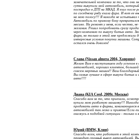
замечательной компании за то, что они ме
сутки выкупили мой автомобиль, который
пострадал в ДТП на МКАД. Я ехал после 
по соседнему ряду ехала фура. И вот ее вн
на мою полосу!!! Я никогда не испытывал
Автомобиль по правому боку превратился
месиво. На ремонт у меня, если честно, не 
желания. Решил попробовать сразу прод
через компанию по выкупу битых авто. Зво
фирм, но только в этой мне предложили 
интересные условия покупки машины. Сот
остался очень доволен!
Слава (Nissan almera 2004, Ховрино)
Желаю Вам в наступившем году успехов в 
автомобилей, хороших клиентов, большой
совсем мертвых машин!! Ваш благодарный
Вы самые лучшие в сфере выкупа битых и
авто!!!!
Диана (KIA Ceed, 2009г. Москва)
Спасибо вам за то, что приехали, осмотр
купили мою разбитую машинку!!! Никогда 
продавать авто в фирмы, занимающиеся 
автомобилей так легко и приятно!Если ещ
окажусь в подобной ситуации - только к 
Юрий (BMW, Клин)
Спасибо всем, кто работает в этой комп
проводит срочный выкуп автомобилей. Вы