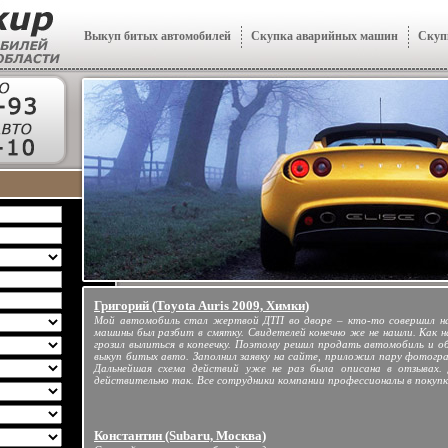
Выкуп битых автомобилей
Скупка аварийных машин
Скуп
Григорий (Toyota Auris 2009, Химки)
Мой автомобиль стал жертвой ДТП во дворе – кто-то совершил нае
машины был разбит в смятку. Свидетелей конечно же не нашли. Как н
грозил вылиться в копеечку. Поэтому решил продать автомобиль и 
выкуп битых авто. Заполнил заявку на сайте, приложил пару фотограф
Дальнейшая схема действий уже не раз была описана в отзывах.
действительно так. Все сотрудники компании профессионалы в покуп
Константин (Subaru, Москва)