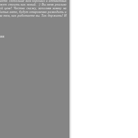
лаете. Побольше вам хороших и адекватных
жет стоить как новый. :) Вы меня реально
й цене! Честно скажу, заполняя заявку на
 битых авто, будут откровенно разводить и
на тем, как работаете вы. Так держать! И
няя