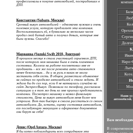
профессионалы в покупке автомобилей, пострадавших в
компан
ДТП.
Бал
Люб
Константин (Subaru, Москва)
Кол
Срочный выкуп автомобилей – однозначно нужная и очень
полезная услуга, которую предлагает эта компания.
Орехо
Воспользовавшись ей, я буквально за несколько часов
продал свой битый авто и получил деньги, которые мне
Серги
были нужны. Спасибо!
Долго
К
Марианна (Suzuki Swift 2010, Дмитров)
Иван
В прошлом месяце я стала участницей серьезного ДТП,
Наро-
после которого моя машинка была в очень плачевном
состоянии. Коллега на работе посоветовал мне ее
Лытк
продавать – все же после ремонта авто становится
менее безопасным… да и за руль я никак не могла
Коте
заставить себя сесть. В общем, разместила объявление
на сайтах по продаже автомобилей и стала ждать. И
Ис
ждала бы до сих пор, если б не наткнулась случайно на
Мож
сайт ЭкспрессВыкуп. Позвонила по телефону, рассказала
ситуацию и в тот же день ко мне приехал представитель
компании. Посмотрел машинку и назвал финальную
Наши усл
стоимость. Цена за выкуп автомобиля меня более чем
автомобилей,
устроила. Вот так быстро я смогла расстаться со своим
автомобилем. Да, кстати, оценку состояния автомобиля,
его последующую эвакуацию и оформление документов
они берут на себя!
Вам необходим
Денис (Opel Antara, Москва)
В современном
Я бы хотел поблагодарить всех сотрудников это