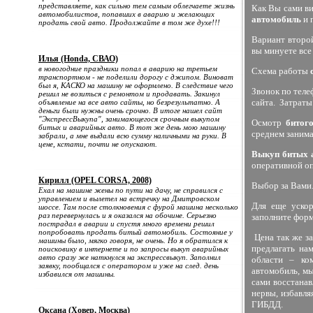
представляете, как сильно тем самым облегчаете жизнь
Как Вы сами ви
автомобилистов, попавших в аварию и желающих
автомобиль
и 
продать свой авто. Продолжайте в том же духе!!!
Вариант второй
вы минуете все
Илья (Honda, СВАО)
в новогодние праздники попал в аварию на третьем
Схема работы
транспортном - не поделили дорогу с джипом. Виноват
был я, КАСКО на машину не оформлено. В следствие чего
Звонок по теле
решил не возиться с ремонтом и продавать. Закинул
сайта. Затраты
объявление на все авто сайты, но безрезультатно. А
деньги были нужны очень срочно. В итоге нашел сайт
"ЭкспрессВыкупа", занимающегося срочным выкупом
Осмотр
битог
битых и аварийных авто. В тот же день мою машину
среднем занима
забрали, а мне выдали всю сумму наличными на руки. В
цене, кстати, почти не опускают.
Выкуп битых 
оперативной о
Кирилл (OPEL CORSA, 2008)
Выбор за Вами
Ехал на машине жены по пути на дачу, не справился с
управлением и вылетел на встречку на Дмитровском
Для еще уско
шоссе. Там после столкновения с фурой машина несколько
раз перевернулась и я оказался на обочине. Серьезно
заполните форм
пострадал в аварии и спустя много времени решил
попробовать продать битый автомобиль. Состояние у
Цена так же за
машины было, мягко говоря, не очень. Но я обратился к
предлагать н
поисковику в интернете и по запросы выкуп аварийных
авто сразу же наткнулся на экспрессвыкуп. Заполнил
области – ко
заявку, пообщался с оператором и уже на след. день
автомобиль, м
избавился от машины.
сами восстана
нервы, избавля
ГИБДД.
Оксана (Ховер, Москва)