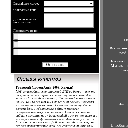
Ближайшее метро:
Ожидаемая цена:
Дополнительная
информация:
Приложить фото:
Н
Вся техник
разби
Нам можно 
Мы сами п
бит
Григорий (Toyota Auris 2009, Химки)
Мой автомобиль стал жертвой ДТП во дворе – кто-то
совершил наезд и скрылся с места происшествия. Зад
машины был разбит в смятку. Свидетелей конечно же не
нашли. Как на зло КАСКО я не успел продлить и ремонт
Или п
грозил вылиться в копеечку. Поэтому решил продать
автомобиль и обратиться в фирму, которая
осуществляет выкуп битых авто. Заполнил заявку на
сайте, приложил пару фотографий и менее чем через час
мне перезвонили. Дальнейшая схема действий уже не раз
была описана в отзывах. Добавлю от себя лишь то, что
В любом и
все это действительно так. Все сотрудники компании