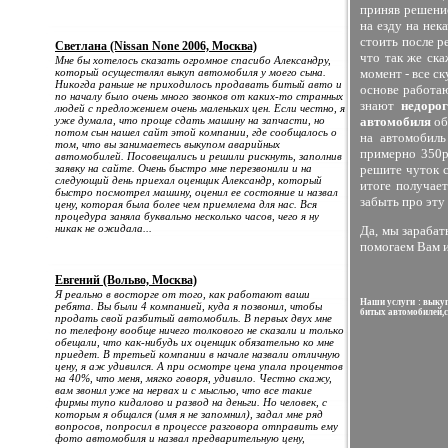
приняв решение
на езду на нек
стоить после р
Светлана (Nissan None 2006, Москва)
что так же ск
Мне бы хотелось сказать огромное спасибо Александру,
который осуществлял выкуп автомобиля у моего сына.
момент - все с
Никогда раньше не приходилось продавать битый авто и
основе работаю
по началу было очень много звонков от каких-то странных
знают
недорог
людей с предложением очень маленьких цен. Если честно, я
уже думала, что проще сдать машину на запчасти, но
автомобиля
об
потом сын нашел сайт этой компании, где сообщалось о
на автомобиль
том, что вы занимаетесь выкупом аварийных
примерно 350р
автомобилей. Посовещались и решили рискнуть, заполнив
заявку на сайте. Очень быстро мне перезвонили и на
решите чуток 
следующий день приехал оценщик Александр, который
итоге получае
быстро посмотрел машину, оценил ее состояние и назвал
забыть про эту
цену, которая была более чем приемлема для нас. Вся
процедура заняла буквально несколько часов, чего я ну
никак не ожидала...
Да, мы зарабат
помогаем Вам и
Евгений (Вольво, Москва)
Я реально в восторге от того, как работают ваши
Наши услуги : выкуп
ребята. Вы были 4 компанией, куда я позвонил, чтобы
битых автомобилей,с
продать свой разбитый автомобиль. В первых двух мне
по телефону вообще ничего толкового не сказали и только
обещали, что как-нибудь их оценщик обязательно ко мне
приедет. В третьей компании в начале назвали отличную
цену, я аж удивился. А при осмотре цена упала процентов
на 40%, что меня, мягко говоря, удивило. Честно скажу,
вам звонил уже на нервах и с мыслью, что все такие
фирмы тупо кидалово и развод на деньги. Но человек, с
которым я общался (имя я не запомнил), задал мне ряд
вопросов, попросил в процессе разговора отправить ему
фото автомобиля и назвал предварительную цену,