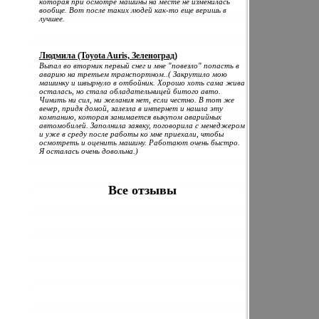
которая при осмотре машины на месте не изменилась
вообще. Вот после таких людей как-то еще веришь в
лучшее.
Людмила (Toyota Auris, Зеленоград)
Выпал во вторник первый снег и мне "повезло" попасть в
аварию на третьем транспортном..( Закрутило мою
машинку и швырнуло в отбойник. Хорошо хоть сама жива
осталась, но стала обладательницей битого авто.
Чинить ни сил, ни желания нет, если честно. В тот же
вечер, придя домой, залезла в интернет и нашла эту
компанию, которая занимается выкупом аварийных
автомобилей. Заполнила заявку, поговорила с менеджером
и уже в среду после работы ко мне приехали, чтобы
осмотреть и оценить машину. Работают очень быстро.
Я осталась очень довольна.)
Все отзывы