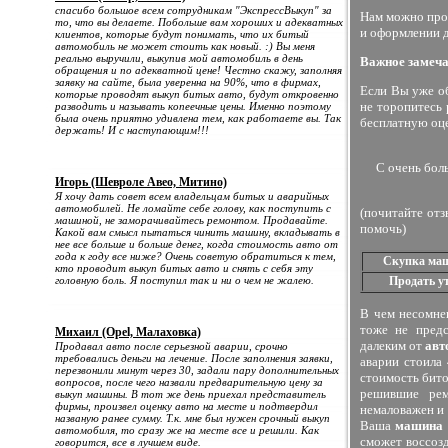
спасибо большое всем сотрудникам "ЭкспрессВыкуп" за
Нам можно прод
то, что вы делаете. Побольше вам хороших и адекватных
и оформлении д
клиентов, которые будут понимать, что их битый
автомобиль не может стоить как новый. :) Вы меня
реально выручили, выкупив мой автомобиль в день
Важное замеча
обращения и по адекватной цене! Честно скажу, заполняя
заявку на сайте, была уверенна на 90%, что в фирмах,
Если Вы уже о
которые проводят выкуп битых авто, будут откровенно
не торопитесь 
разводить и называть копеечные цены. Именно поэтому
была очень приятно удивлена тем, как работаете вы. Так
бесплатную оце
держать! И с наступающим!!!
С очень бол
Игорь (Шевроле Авео, Митино)
Я хочу дать совет всем владельцам битых и аварийных
автомобилей. Не ломайте себе голову, как поступить с
(почитайте отз
машиной, не заморачивайтесь ремонтом. Продавайте.
помочь)
Какой вам смысл пытаться чинить машину, вкладывать в
нее все больше и больше денег, когда стоимость авто от
года к году все ниже? Очень советую обратиться к тем,
Скупка маш
кто проводит выкуп битых авто и снять с себя эту
головную боль. Я поступил так и ни о чем не жалею.
Продать у
В чем несомн
тоже не предс
Михаил (Opel, Малаховка)
далеким от
авт
Продавал авто после серьезной аварии, срочно
требовались деньги на лечение. После заполнения заявки,
аварии стоила 
перезвонили минут через 30, задали пару дополнительных
стоимость бито
вопросов, после чего назвали предварительную цену за
решившие ре
выкуп машины. В тот же день приехал представитель
фирмы, произвел оценку авто на месте и подтвердил
немаловажен и 
названую ранее сумму. Т.к. мне был нужен срочный выкуп
Ваша
машина 
автомобиля, то сразу же на месте все и решили. Как
сможет воссозд
говорится, все в лучшем виде.