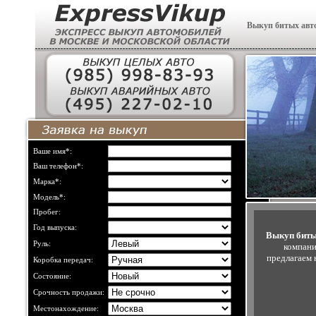
Выкуп битых авт
Ваше имя*:
Ваш телефон*:
Марка*:
Модель*:
Пробег:
Год выпуска:
Выкуп биты
Руль:
компани
предлагаем
Коробка передач:
Состояние:
Срочность продажи:
Местонахождение: