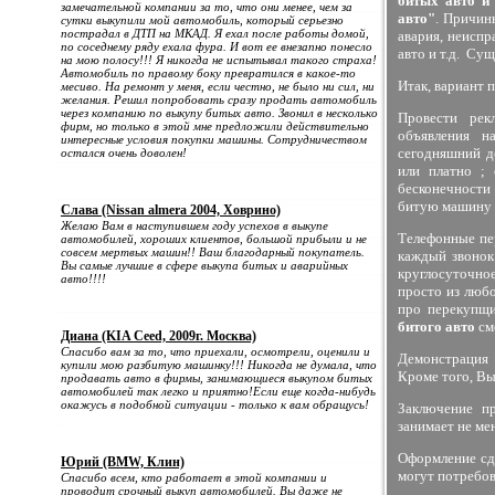
битых авто и
замечательной компании за то, что они менее, чем за
авто"
. Причин
сутки выкупили мой автомобиль, который серьезно
пострадал в ДТП на МКАД. Я ехал после работы домой,
авария, неиспр
по соседнему ряду ехала фура. И вот ее внезапно понесло
авто и т.д. Су
на мою полосу!!! Я никогда не испытывал такого страха!
Автомобиль по правому боку превратился в какое-то
Итак, вариант 
месиво. На ремонт у меня, если честно, не было ни сил, ни
желания. Решил попробовать сразу продать автомобиль
через компанию по выкупу битых авто. Звонил в несколько
Провести рек
фирм, но только в этой мне предложили действительно
объявления н
интересные условия покупки машины. Сотрудничеством
сегодняшний 
остался очень доволен!
или платно ;
бесконечности
битую машину –
Слава (Nissan almera 2004, Ховрино)
Желаю Вам в наступившем году успехов в выкупе
Телефонные пе
автомобилей, хороших клиентов, большой прибыли и не
совсем мертвых машин!! Ваш благодарный покупатель.
каждый звонок
Вы самые лучшие в сфере выкупа битых и аварийных
круглосуточно
авто!!!!
просто из любо
про перекупщи
битого авто
см
Диана (KIA Ceed, 2009г. Москва)
Спасибо вам за то, что приехали, осмотрели, оценили и
Демонстрация 
купили мою разбитую машинку!!! Никогда не думала, что
Кроме того, Вы
продавать авто в фирмы, занимающиеся выкупом битых
автомобилей так легко и приятно!Если еще когда-нибудь
окажусь в подобной ситуации - только к вам обращусь!
Заключение пр
занимает не ме
Оформление сд
Юрий (BMW, Клин)
могут потребов
Спасибо всем, кто работает в этой компании и
проводит срочный выкуп автомобилей. Вы даже не