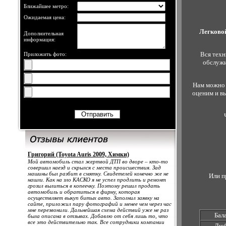
Ближайшее метро:
Ожидаемая цена:
Легково
Дополнительная
информация:
Вся техн
Приложить фото:
обслужи
Нам можно 
оценим и в
Григорий (Toyota Auris 2009, Химки)
Мой автомобиль стал жертвой ДТП во дворе – кто-то
совершил наезд и скрылся с места происшествия. Зад
машины был разбит в смятку. Свидетелей конечно же не
Или п
нашли. Как на зло КАСКО я не успел продлить и ремонт
грозил вылиться в копеечку. Поэтому решил продать
автомобиль и обратиться в фирму, которая
осуществляет выкуп битых авто. Заполнил заявку на
сайте, приложил пару фотографий и менее чем через час
мне перезвонили. Дальнейшая схема действий уже не раз
Бал
была описана в отзывах. Добавлю от себя лишь то, что
все это действительно так. Все сотрудники компании
Лю