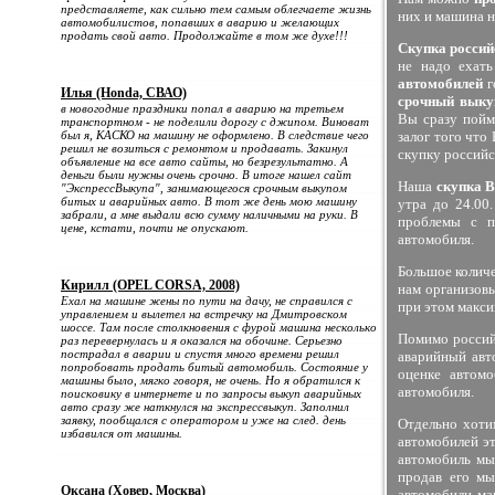
представляете, как сильно тем самым облегчаете жизнь
них и машина н
автомобилистов, попавших в аварию и желающих
продать свой авто. Продолжайте в том же духе!!!
Скупка росси
не надо ехат
автомобилей
г
Илья (Honda, СВАО)
срочный выку
в новогодние праздники попал в аварию на третьем
Вы сразу пойм
транспортном - не поделили дорогу с джипом. Виноват
был я, КАСКО на машину не оформлено. В следствие чего
залог того что
решил не возиться с ремонтом и продавать. Закинул
скупку российс
объявление на все авто сайты, но безрезультатно. А
деньги были нужны очень срочно. В итоге нашел сайт
Наша
скупка В
"ЭкспрессВыкупа", занимающегося срочным выкупом
битых и аварийных авто. В тот же день мою машину
утра до 24.00
забрали, а мне выдали всю сумму наличными на руки. В
проблемы с
цене, кстати, почти не опускают.
автомобиля.
Большое количе
Кирилл (OPEL CORSA, 2008)
нам организов
Ехал на машине жены по пути на дачу, не справился с
при этом макси
управлением и вылетел на встречку на Дмитровском
шоссе. Там после столкновения с фурой машина несколько
Помимо россий
раз перевернулась и я оказался на обочине. Серьезно
пострадал в аварии и спустя много времени решил
аварийный авт
попробовать продать битый автомобиль. Состояние у
оценке автом
машины было, мягко говоря, не очень. Но я обратился к
автомобиля.
поисковику в интернете и по запросы выкуп аварийных
авто сразу же наткнулся на экспрессвыкуп. Заполнил
заявку, пообщался с оператором и уже на след. день
Отдельно хоти
избавился от машины.
автомобилей э
автомобиль мы
продав его мы
Оксана (Ховер, Москва)
автомобили ма