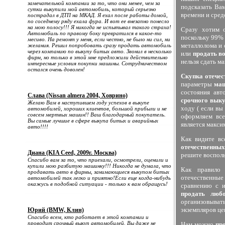
замечательной компании за то, что они менее, чем за
подсказать Ва
сутки выкупили мой автомобиль, который серьезно
времени и сред
пострадал в ДТП на МКАД. Я ехал после работы домой,
по соседнему ряду ехала фура. И вот ее внезапно понесло
на мою полосу!!! Я никогда не испытывал такого страха!
Сразу хотим 
Автомобиль по правому боку превратился в какое-то
поскольку 99% 
месиво. На ремонт у меня, если честно, не было ни сил, ни
металлолома и 
желания. Решил попробовать сразу продать автомобиль
через компанию по выкупу битых авто. Звонил в несколько
или
продать в
фирм, но только в этой мне предложили действительно
нельзя сдать 
интересные условия покупки машины. Сотрудничеством
остался очень доволен!
Скупка отечес
параметры
ма
состояния авт
Слава (Nissan almera 2004, Ховрино)
срочного выку
Желаю Вам в наступившем году успехов в выкупе
ходу ( если вы
автомобилей, хороших клиентов, большой прибыли и не
совсем мертвых машин!! Ваш благодарный покупатель.
оформляем вс
Вы самые лучшие в сфере выкупа битых и аварийных
является макси
авто!!!!
Как видите в
отечественных
Диана (KIA Ceed, 2009г. Москва)
решите воспол
Спасибо вам за то, что приехали, осмотрели, оценили и
купили мою разбитую машинку!!! Никогда не думала, что
Как правило
продавать авто в фирмы, занимающиеся выкупом битых
отечественные 
автомобилей так легко и приятно!Если еще когда-нибудь
окажусь в подобной ситуации - только к вам обращусь!
сравнению с 
продать люб
организовыват
экземпляров це
Юрий (BMW, Клин)
Спасибо всем, кто работает в этой компании и
проводит срочный выкуп автомобилей. Вы даже не
Нам можно
пр