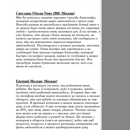
Светлана (Nissan None 2006, Москва)
Мне бы хотелось сказать огромное спасибо Александру,
который осуществлял выкуп автомобиля у моего сына.
Никогда раньше не приходилось продавать битый авто и
по началу было очень много звонков от каких-то странных
людей с предложением очень маленьких цен. Если честно, я
уже думала, что проще сдать машину на запчасти, но
потом сын нашел сайт этой компании, где сообщалось о
том, что вы занимаетесь выкупом аварийных
автомобилей. Посовещались и решили рискнуть, заполнив
заявку на сайте. Очень быстро мне перезвонили и на
следующий день приехал оценщик Александр, который
быстро посмотрел машину, оценил ее состояние и назвал
цену, которая была более чем приемлема для нас. Вся
процедура заняла буквально несколько часов, чего я ну
никак не ожидала...
Евгений (Вольво, Москва)
Я реально в восторге от того, как работают ваши
ребята. Вы были 4 компанией, куда я позвонил, чтобы
продать свой разбитый автомобиль. В первых двух мне
по телефону вообще ничего толкового не сказали и только
обещали, что как-нибудь их оценщик обязательно ко мне
приедет. В третьей компании в начале назвали отличную
цену, я аж удивился. А при осмотре цена упала процентов
на 40%, что меня, мягко говоря, удивило. Честно скажу,
вам звонил уже на нервах и с мыслью, что все такие
фирмы тупо кидалово и развод на деньги. Но человек, с
которым я общался (имя я не запомнил), задал мне ряд
вопросов, попросил в процессе разговора отправить ему
фото автомобиля и назвал предварительную цену,