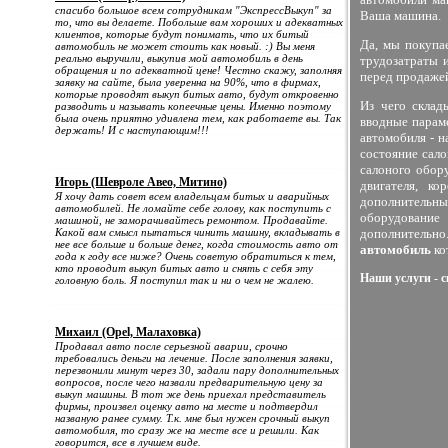
спасибо большое всем сотрудникам "ЭкспрессВыкуп" за
Ваша машина.
то, что вы делаете. Побольше вам хороших и адекватных
клиентов, которые будут понимать, что их битый
Да, мы покупае
автомобиль не может стоить как новый. :) Вы меня
реально выручили, выкупив мой автомобиль в день
трудозатраты 
обращения и по адекватной цене! Честно скажу, заполняя
перед продажей
заявку на сайте, была уверенна на 90%, что в фирмах,
которые проводят выкуп битых авто, будут откровенно
Из чего склад
разводить и называть копеечные цены. Именно поэтому
была очень приятно удивлена тем, как работаете вы. Так
вводные параме
держать! И с наступающим!!!
автомобиля - н
состояние сало
салоного обору
Игорь (Шевроле Авео, Митино)
двигателя, к
Я хочу дать совет всем владельцам битых и аварийных
дополнительных
автомобилей. Не ломайте себе голову, как поступить с
оборудование
машиной, не заморачивайтесь ремонтом. Продавайте.
Какой вам смысл пытаться чинить машину, вкладывать в
дополнительн
нее все больше и больше денег, когда стоимость авто от
автомобиль
ко
года к году все ниже? Очень советую обратиться к тем,
кто проводит выкуп битых авто и снять с себя эту
Наши услуги - с
головную боль. Я поступил так и ни о чем не жалею.
Михаил (Opel, Малаховка)
Продавал авто после серьезной аварии, срочно
требовались деньги на лечение. После заполнения заявки,
перезвонили минут через 30, задали пару дополнительных
вопросов, после чего назвали предварительную цену за
выкуп машины. В тот же день приехал представитель
фирмы, произвел оценку авто на месте и подтвердил
названую ранее сумму. Т.к. мне был нужен срочный выкуп
автомобиля, то сразу же на месте все и решили. Как
говорится, все в лучшем виде.