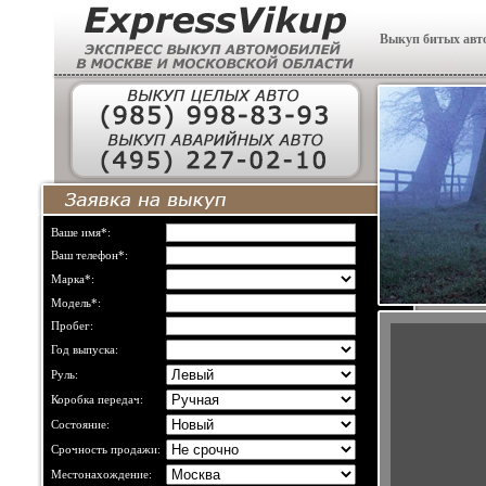
Выкуп битых авт
Ваше имя*:
Ваш телефон*:
Марка*:
Модель*:
Пробег:
Год выпуска:
Руль:
Коробка передач:
Состояние:
Срочность продажи:
Местонахождение: