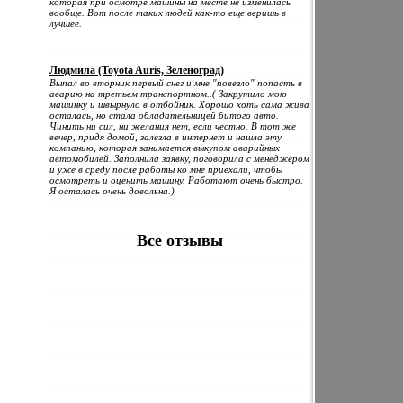
которая при осмотре машины на месте не изменилась
вообще. Вот после таких людей как-то еще веришь в
лучшее.
Людмила (Toyota Auris, Зеленоград)
Выпал во вторник первый снег и мне "повезло" попасть в
аварию на третьем транспортном..( Закрутило мою
машинку и швырнуло в отбойник. Хорошо хоть сама жива
осталась, но стала обладательницей битого авто.
Чинить ни сил, ни желания нет, если честно. В тот же
вечер, придя домой, залезла в интернет и нашла эту
компанию, которая занимается выкупом аварийных
автомобилей. Заполнила заявку, поговорила с менеджером
и уже в среду после работы ко мне приехали, чтобы
осмотреть и оценить машину. Работают очень быстро.
Я осталась очень довольна.)
Все отзывы