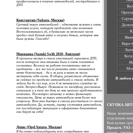
профессионалы в покупке автомобилей, пострадавших в
ДТП.
Ко
Орехо
Серги
Константин (Subaru, Москва)
Срочный выкуп автомобилей – однозначно нужная и очень
Долго
полезная услуга, которую предлагает эта компания.
К
Воспользовавшись ей, я буквально за несколько часов
продал свой битый авто и получил деньги, которые мне
Иван
были нужны. Спасибо!
Наро-
Лыт
Марианна (Suzuki Swift 2010, Дмитров)
Коте
В прошлом месяце я стала участницей серьезного ДТП,
после которого моя машинка была в очень плачевном
И
состоянии. Коллега на работе посоветовал мне ее
Мо
продавать – все же после ремонта авто становится
менее безопасным… да и за руль я никак не могла
заставить себя сесть. В общем, разместила объявление
В любом и
на сайтах по продаже автомобилей и стала ждать. И
ждала бы до сих пор, если б не наткнулась случайно на
сайт ЭкспрессВыкуп. Позвонила по телефону, рассказала
ситуацию и в тот же день ко мне приехал представитель
компании. Посмотрел машинку и назвал финальную
стоимость. Цена за выкуп автомобиля меня более чем
устроила. Вот так быстро я смогла расстаться со своим
СКУПКА АВ
автомобилем. Да, кстати, оценку состояния автомобиля,
его последующую эвакуацию и оформление документов
они берут на себя!
Наша компания
отдельным нап
Вам нужно ср
Денис (Opel Antara, Москва)
Продать УАЗ
т
Я бы хотел поблагодарить всех сотрудников это
наших специа