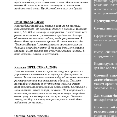
условиях.
Сроч
представляете, как сильно тем самым облегчаете жизнь
возможно благ
автомобилистов, попавших в аварию и желающих
продать свой авто. Продолжайте в том же духе!!!
области и все
осмотр автомоб
Преимущества 
Илья (Honda, СВАО)
в новогодние праздники попал в аварию на третьем
Скупка автом
транспортном - не поделили дорогу с джипом. Виноват
был я, КАСКО на машину не оформлено. В следствие чего
решил не возиться с ремонтом и продавать. Закинул
Оформление авт
объявление на все авто сайты, но безрезультатно. А
же как и услу
деньги были нужны очень срочно. В итоге нашел сайт
ходу
)
"ЭкспрессВыкупа", занимающегося срочным выкупом
битых и аварийных авто. В тот же день мою машину
забрали, а мне выдали всю сумму наличными на руки. В
Выезд специал
цене, кстати, почти не опускают.
сотрудники ест
Индивидуально 
Кирилл (OPEL CORSA, 2008)
для Вас обреме
Ехал на машине жены по пути на дачу, не справился с
управлением и вылетел на встречку на Дмитровском
Срочный выку
шоссе. Там после столкновения с фурой машина несколько
автомобили
но
раз перевернулась и я оказался на обочине. Серьезно
можем органи
пострадал в аварии и спустя много времени решил
попробовать продать битый автомобиль. Состояние у
забираем ПТС, 
машины было, мягко говоря, не очень. Но я обратился к
поисковику в интернете и по запросы выкуп аварийных
Для
скупки б
авто сразу же наткнулся на экспрессвыкуп. Заполнил
заявку, пообщался с оператором и уже на след. день
понадобятся с
избавился от машины.
Паспорт собс
регистрации 
справки об ава
Оксана (Ховер, Москва)