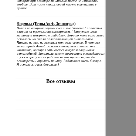
которая при осмотре машины на месте не изменилась
вообще. Вот после таких людей как-то еще веришь в
лучшее.
Людмила (Toyota Auris, Зеленоград)
Выпал во вторник первый снег и мне "повезло" попасть в
аварию на третьем транспортном..( Закрутило мою
машинку и швырнуло в отбойник. Хорошо хоть сама жива
осталась, но стала обладательницей битого авто.
Чинить ни сил, ни желания нет, если честно. В тот же
вечер, придя домой, залезла в интернет и нашла эту
компанию, которая занимается выкупом аварийных
автомобилей. Заполнила заявку, поговорила с менеджером
и уже в среду после работы ко мне приехали, чтобы
осмотреть и оценить машину. Работают очень быстро.
Я осталась очень довольна.)
Все отзывы