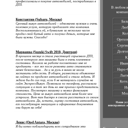
профессионалы в покупке автомобилей, пострадавших в
ДТП.
В любом и
компан
Константин (Subaru, Москва)
Бал
Срочный выкуп автомобилей – однозначно нужная и очень
полезная услуга, которую предлагает эта компания.
Лю
Воспользовавшись ей, я буквально за несколько часов
Ко
продал свой битый авто и получил деньги, которые мне
были нужны. Спасибо!
Орехо
Серги
Долго
Марианна (Suzuki Swift 2010, Дмитров)
В прошлом месяце я стала участницей серьезного ДТП,
К
после которого моя машинка была в очень плачевном
состоянии. Коллега на работе посоветовал мне ее
Иван
продавать – все же после ремонта авто становится
Наро-
менее безопасным… да и за руль я никак не могла
заставить себя сесть. В общем, разместила объявление
Лыт
на сайтах по продаже автомобилей и стала ждать. И
ждала бы до сих пор, если б не наткнулась случайно на
Коте
сайт ЭкспрессВыкуп. Позвонила по телефону, рассказала
ситуацию и в тот же день ко мне приехал представитель
И
компании. Посмотрел машинку и назвал финальную
Мо
стоимость. Цена за выкуп автомобиля меня более чем
устроила. Вот так быстро я смогла расстаться со своим
автомобилем. Да, кстати, оценку состояния автомобиля,
Наши усл
его последующую эвакуацию и оформление документов
неисправных а
они берут на себя!
Денис (Opel Antara, Москва)
Я бы хотел поблагодарить всех сотрудников это