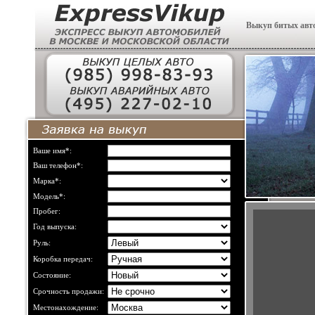
Выкуп битых авт
Ваше имя*:
Ваш телефон*:
Марка*:
Модель*:
Пробег:
Год выпуска:
Руль:
Коробка передач:
Состояние:
Срочность продажи:
Местонахождение: