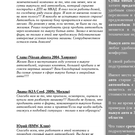
Супка битых 
замечательной компании за то, что они менее, чем за
хотите
продат
сутки выкупили мой автомобиль, который серьезно
пострадал в ДТП на МКАД. Я ехал после работы домой,
удобным спос
по соседнему ряду ехала фура. И вот ее внезапно понесло
перезвоним и 
на мою полосу!!! Я никогда не испытывал такого страха!
предложенная 
Автомобиль по правому боку превратился в какое-то
месиво. На ремонт у меня, если честно, не было ни сил, ни
автомобиля
. 
желания. Решил попробовать сразу продать автомобиль
меняется в п
через компанию по выкупу битых авто. Звонил в несколько
технические не
фирм, но только в этой мне предложили действительно
интересные условия покупки машины. Сотрудничеством
остался очень доволен!
Выкуп авто п
любое удобно
комфортно.
Слава (Nissan almera 2004, Ховрино)
В своей работ
Желаю Вам в наступившем году успехов в выкупе
автомобилей, хороших клиентов, большой прибыли и не
подстраиваемся
совсем мертвых машин!! Ваш благодарный покупатель.
Вы самые лучшие в сфере выкупа битых и аварийных
Имеют место к
авто!!!!
авто
старше 2
автомобиль с
являетесь ее 
Диана (KIA Ceed, 2009г. Москва)
стоимости метал
Спасибо вам за то, что приехали, осмотрели, оценили и
купили мою разбитую машинку!!! Никогда не думала, что
В то же время
продавать авто в фирмы, занимающиеся выкупом битых
автомобилей так легко и приятно!Если еще когда-нибудь
примеров (см 
окажусь в подобной ситуации - только к вам обращусь!
выкуп авто в 
области
.
Юрий (BMW, Клин)
Что такое
сроч
Спасибо всем, кто работает в этой компании и
подразумеваю
проводит срочный выкуп автомобилей. Вы даже не