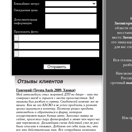
Ближайшее метро:
Ожидаемая цена:
Дополнительная
Звенигор
информация:
области э
Приложить фото:
восстано
место
Звен
его эвакуац
для вас сп
Вся техник
разби
Нам можн
России
срочный
вы
Григорий (Toyota Auris 2009, Химки)
Мой автомобиль стал жертвой ДТП во дворе – кто-то
совершил наезд и скрылся с места происшествия. Зад
машины был разбит в смятку. Свидетелей конечно же не
нашли. Как на зло КАСКО я не успел продлить и ремонт
грозил вылиться в копеечку. Поэтому решил продать
автомобиль и обратиться в фирму, которая
осуществляет выкуп битых авто. Заполнил заявку на
Или п
сайте, приложил пару фотографий и менее чем через час
мне перезвонили. Дальнейшая схема действий уже не раз
была описана в отзывах. Добавлю от себя лишь то, что
все это действительно так. Все сотрудники компании