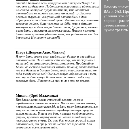
спасибо большое всем сотрудникам "ЭкспрессВыкуп" за
то, что вы делаете. Побольше вам хороших и адекватных
Помимо инома
клиентов, которые будут понимать, что их битый
ВАЗ и УАЗ.
Про
автомобиль не может стоить как новый. :) Вы меня
условии что е
реально выручили, выкупив мой автомобиль в день
обращения и по адекватной цене! Честно скажу, заполняя
хорошо ржаве
заявку на сайте, была уверенна на 90%, что в фирмах,
отечественных
которые проводят выкуп битых авто, будут откровенно
нужно тратить 
разводить и называть копеечные цены. Именно поэтому
была очень приятно удивлена тем, как работаете вы. Так
держать! И с наступающим!!!
Игорь (Шевроле Авео, Митино)
Я хочу дать совет всем владельцам битых и аварийных
автомобилей. Не ломайте себе голову, как поступить с
машиной, не заморачивайтесь ремонтом. Продавайте.
Какой вам смысл пытаться чинить машину, вкладывать в
нее все больше и больше денег, когда стоимость авто от
года к году все ниже? Очень советую обратиться к тем,
кто проводит выкуп битых авто и снять с себя эту
головную боль. Я поступил так и ни о чем не жалею.
Михаил (Opel, Малаховка)
Продавал авто после серьезной аварии, срочно
требовались деньги на лечение. После заполнения заявки,
перезвонили минут через 30, задали пару дополнительных
вопросов, после чего назвали предварительную цену за
выкуп машины. В тот же день приехал представитель
фирмы, произвел оценку авто на месте и подтвердил
названую ранее сумму. Т.к. мне был нужен срочный выкуп
автомобиля, то сразу же на месте все и решили. Как
говорится, все в лучшем виде.