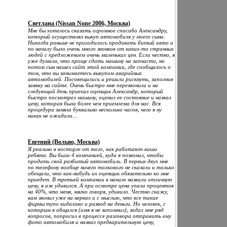
Светлана (Nissan None 2006, Москва)
Мне бы хотелось сказать огромное спасибо Александру,
который осуществлял выкуп автомобиля у моего сына.
Никогда раньше не приходилось продавать битый авто и
по началу было очень много звонков от каких-то странных
людей с предложением очень маленьких цен. Если честно, я
уже думала, что проще сдать машину на запчасти, но
потом сын нашел сайт этой компании, где сообщалось о
том, что вы занимаетесь выкупом аварийных
автомобилей. Посовещались и решили рискнуть, заполнив
заявку на сайте. Очень быстро мне перезвонили и на
следующий день приехал оценщик Александр, который
быстро посмотрел машину, оценил ее состояние и назвал
цену, которая была более чем приемлема для нас. Вся
процедура заняла буквально несколько часов, чего я ну
никак не ожидала...
Евгений (Вольво, Москва)
Я реально в восторге от того, как работают ваши
ребята. Вы были 4 компанией, куда я позвонил, чтобы
продать свой разбитый автомобиль. В первых двух мне
по телефону вообще ничего толкового не сказали и только
обещали, что как-нибудь их оценщик обязательно ко мне
приедет. В третьей компании в начале назвали отличную
цену, я аж удивился. А при осмотре цена упала процентов
на 40%, что меня, мягко говоря, удивило. Честно скажу,
вам звонил уже на нервах и с мыслью, что все такие
фирмы тупо кидалово и развод на деньги. Но человек, с
которым я общался (имя я не запомнил), задал мне ряд
вопросов, попросил в процессе разговора отправить ему
фото автомобиля и назвал предварительную цену,